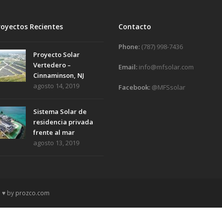
royectos Recientes
Contacto
Phone:
(787) 998-7436
Proyecto Solar
Vertedero –
Email:
info@mfsolar.com
Cinnaminson, NJ
agosto 14, 2019
Facebook:
@MFSsolar
Sistema Solar de
residencia privada
frente al mar
agosto 13, 2019
h ♥ by
prozco.com