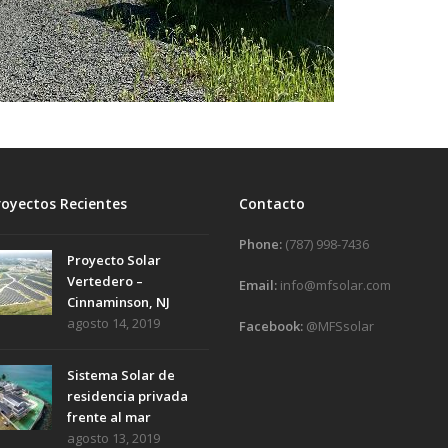
royectos Recientes
Contacto
Phone:
(787) 998-7436
Proyecto Solar
Vertedero –
Email:
info@mfsolar.com
Cinnaminson, NJ
agosto 14, 2019
Facebook:
@MFSsolar
Sistema Solar de
residencia privada
frente al mar
agosto 13, 2019